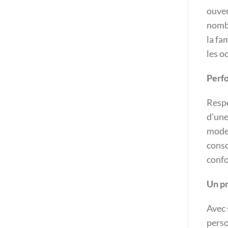
ouver
nomb
la fa
les o
Perf
Respe
d’une
moder
conso
confo
Un pr
Avec 
perso