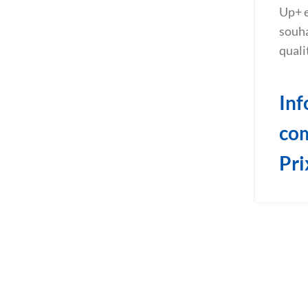
Up+ e
souha
quali
Inf
co
Pri