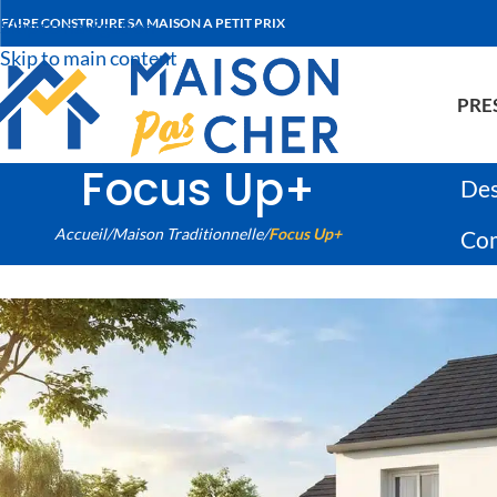
Skip to navigation
FAIRE CONSTRUIRE SA MAISON A PETIT PRIX
Skip to main content
PRE
Focus Up+
Des
Accueil
/
Maison Traditionnelle
/
Focus Up+
Com