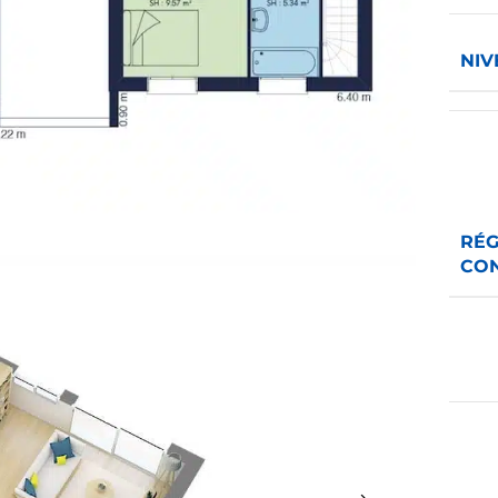
NIV
RÉG
CO