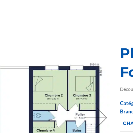
P
F
Découv
Catég
Bran
CH