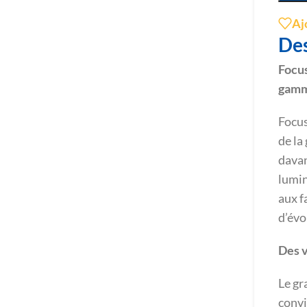
Aj
Des
Focus
gam
Focus
de la
davan
lumin
aux f
d’évo
Des 
Le gr
convi