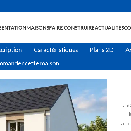
SENTATION
MAISONS
FAIRE CONSTRUIRE
ACTUALITÉS
CO
cription
Caractéristiques
Plans 2D
A
mander cette maison
tra
attr