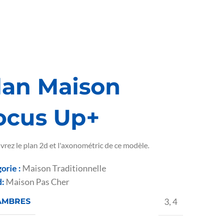
lan Maison
ocus Up+
rez le plan 2d et l'axonométric de ce modèle.
orie :
Maison Traditionnelle
d:
Maison Pas Cher
3
,
4
AMBRES