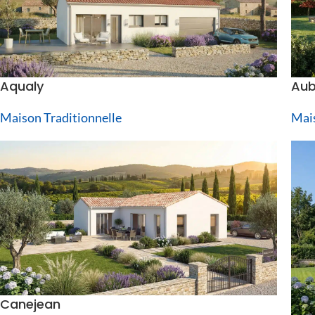
Aqualy
Aub
Maison Traditionnelle
Mais
Canejean