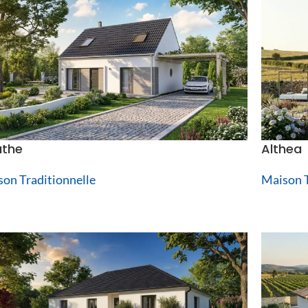
the
Althea
on Traditionnelle
Maison T