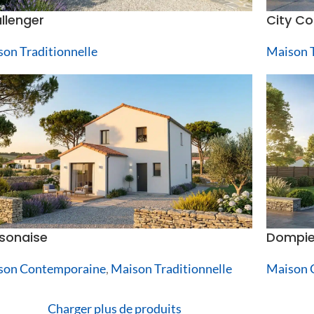
llenger
City Co
on Traditionnelle
Maison T
ssonaise
Dompie
son Contemporaine
,
Maison Traditionnelle
Maison 
Charger plus de produits