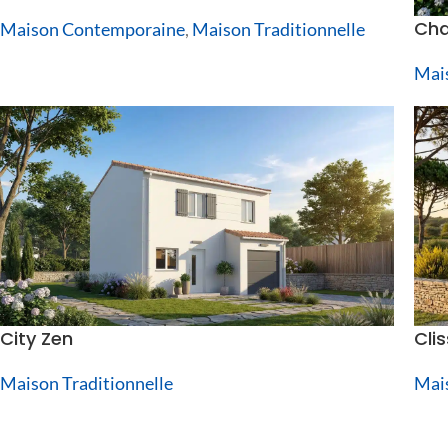
Cha
Maison Contemporaine
,
Maison Traditionnelle
Mais
City Zen
Cli
Maison Traditionnelle
Mai