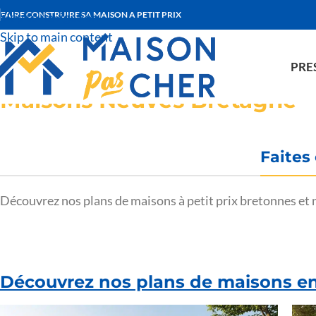
Skip to navigation
FAIRE CONSTRUIRE SA MAISON A PETIT PRIX
Skip to main content
PRE
Maisons Neuves Bretagne
Faites
Découvrez nos plans de maisons à petit prix bretonnes et
Découvrez nos plans de maisons e