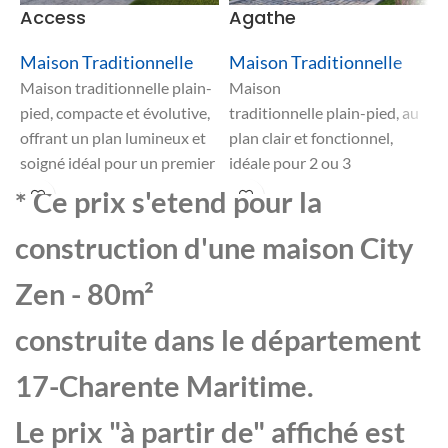
Access
Agathe
A
Maison Traditionnelle
Maison Traditionnelle
M
Maison traditionnelle plain-
Maison
M
pied, compacte et évolutive,
traditionnelle plain-pied, au
t
offrant un plan lumineux et
plan clair et fonctionnel,
s
soigné idéal pour un premier
idéale pour 2 ou 3
p
achat ou un budget serré
chambres, pensée pour la
a
* Ce prix s'etend pour la
tout en assurant un
simplicité et la convivialité
c
confort familial appréciable.
avec un excellent
é
construction d'une maison City
rapport qualité-prix.
p
Zen - 80m²
q
construite dans le département
17-Charente Maritime.
Le prix "à partir de" affiché est