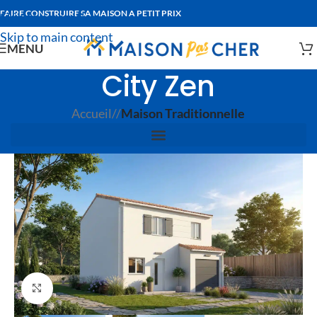
FAIRE CONSTRUIRE SA MAISON A PETIT PRIX
Skip to navigation
Skip to main content
MENU
City Zen
Accueil
/
Maison Traditionnelle
Agrandir