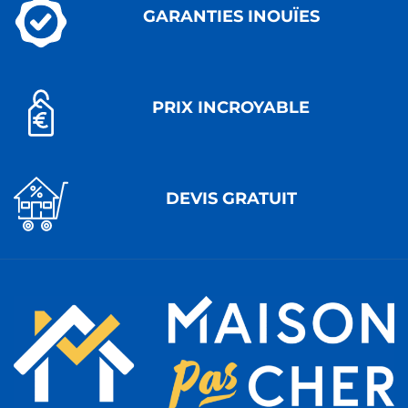
GARANTIES INOUÏES
PRIX INCROYABLE
DEVIS GRATUIT