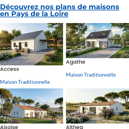
Découvrez nos plans de maisons
en Pays de la Loire
Agathe
Access
Maison Traditionnelle
Maison Traditionnelle
Aixoise
Althea