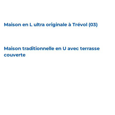
Avis client Allier
Avis client Allier
Maison en L ultra originale à Trévol (03)
Avis client Dijon
Maison traditionnelle en U avec terrasse
couverte
Avis client Allier
Avis client Aube
Avis client Dijon