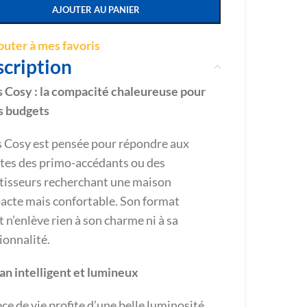
AJOUTER AU PANIER
outer à mes favoris
cription
 Cosy : la compacité chaleureuse pour
s budgets
 Cosy est pensée pour répondre aux
tes des primo-accédants ou des
tisseurs recherchant une maison
cte mais confortable. Son format
t n’enlève rien à son charme ni à sa
ionnalité.
an intelligent et lumineux
èce de vie profite d’une belle luminosité