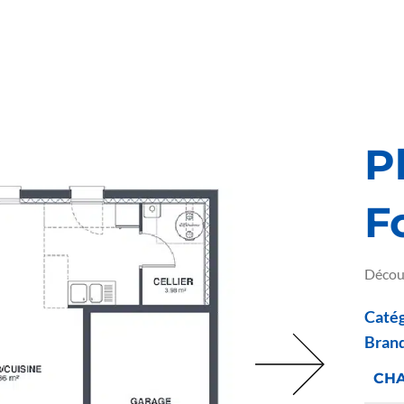
P
F
Découv
Catég
Bran
CH