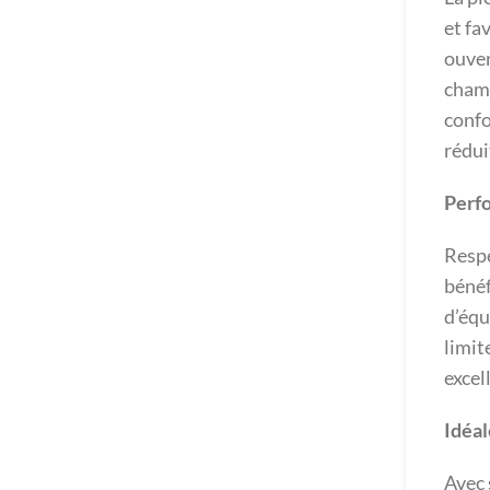
et fa
ouver
chamb
confo
rédui
Perf
Respe
bénéf
d’éq
limit
excel
Idéal
Avec 