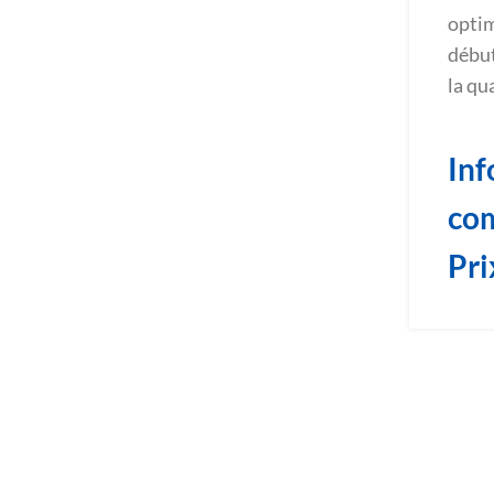
optim
début
la qua
Inf
co
Pri