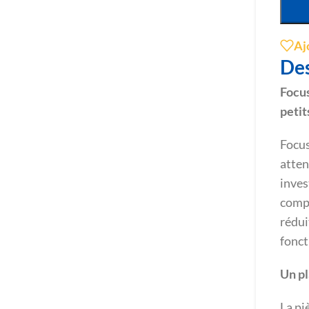
Aj
Des
Focus
petit
Focus
atten
inves
compa
rédui
fonct
Un pl
La pi