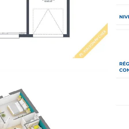
NIV
RÉG
CO