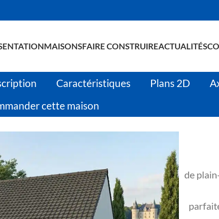
SENTATION
MAISONS
FAIRE CONSTRUIRE
ACTUALITÉS
CO
cription
Caractéristiques
Plans 2D
A
mander cette maison
de plain
parfait