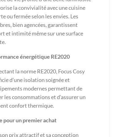
vorise la convivialité avec une cuisine
te ou fermée selon les envies. Les
res, bien agencées, garantissent
rt et intimité même sur une surface
te.
ormance énergétique RE2020
ctant la norme RE2020, Focus Cosy
icie d’une isolation soignée et
uipements modernes permettant de
er les consommations et d’assurer un
lent confort thermique.
e pour un premier achat
son prix attractif et sa conception