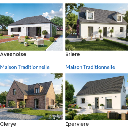
Avesnoise
Briere
Maison Traditionnelle
Maison Traditionnelle
Clerye
Eperviere