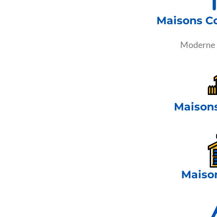
Maisons C
Moderne m
Maisons
Maiso