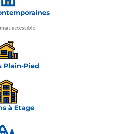
ontemporaines
ais accessible
 Plain-Pied
ns à Etage