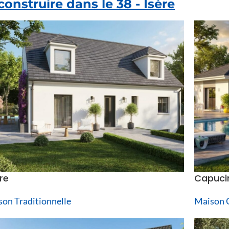
nstruire dans le 38 - Isère
re
Capuci
on Traditionnelle
Maison 