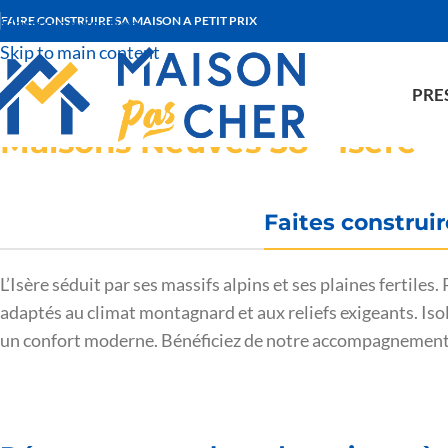
Skip to navigation
FAIRE CONSTRUIRE SA MAISON A PETIT PRIX
Skip to main content
PRE
Maisons Neuves 38 - Isère
Faites construi
L’Isère séduit par ses massifs alpins et ses plaines fertile
adaptés au climat montagnard et aux reliefs exigeants. Isola
un confort moderne. Bénéficiez de notre accompagnement p