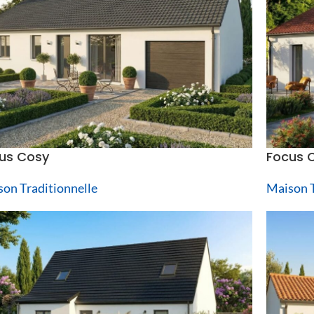
us Cosy
Focus C
on Traditionnelle
Maison T