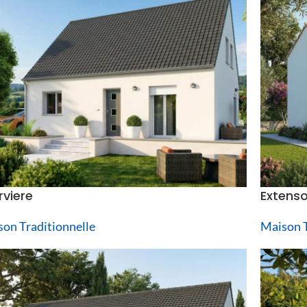
rviere
Extens
on Traditionnelle
Maison T