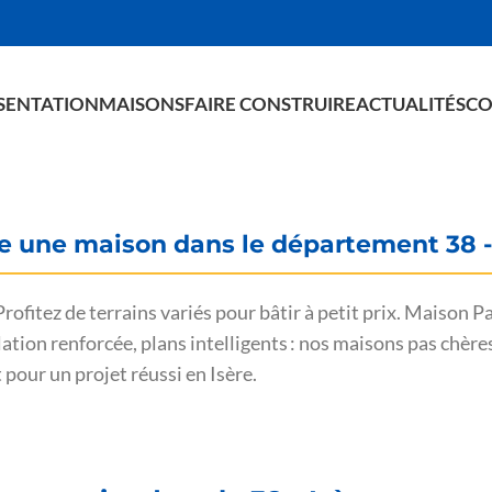
SENTATION
MAISONS
FAIRE CONSTRUIRE
ACTUALITÉS
CO
re une maison dans le département 38 -
s. Profitez de terrains variés pour bâtir à petit prix. Mais
tion renforcée, plans intelligents : nos maisons pas chères 
our un projet réussi en Isère.