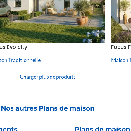
us Evo city
Focus F
on Traditionnelle
Maison T
Charger plus de produits
Nos autres Plans de maison
ments
Plans de maison 