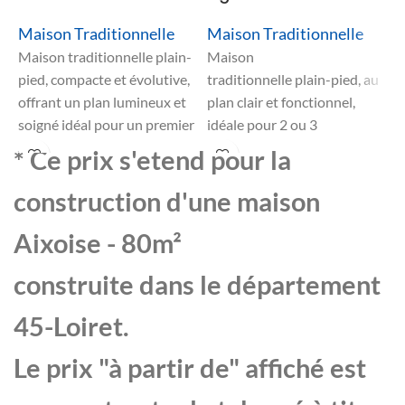
Maison Traditionnelle
Maison Traditionnelle
M
Maison traditionnelle plain-
Maison
M
pied, compacte et évolutive,
traditionnelle plain-pied, au
t
offrant un plan lumineux et
plan clair et fonctionnel,
s
soigné idéal pour un premier
idéale pour 2 ou 3
p
achat ou un budget serré
chambres, pensée pour la
a
* Ce prix s'etend pour la
tout en assurant un
simplicité et la convivialité
c
confort familial appréciable.
avec un excellent
é
construction d'une maison
rapport qualité-prix.
p
Aixoise - 80m²
q
construite dans le département
45-Loiret.
Le prix "à partir de" affiché est