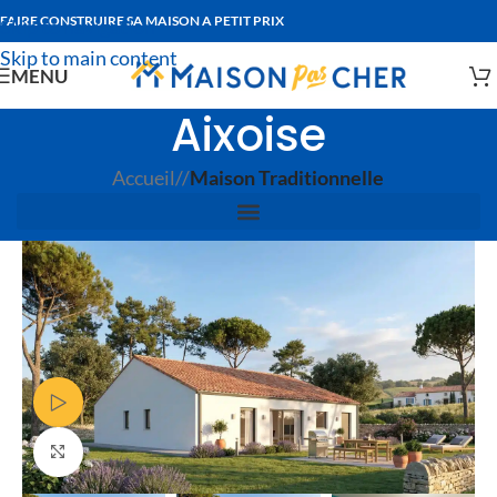
FAIRE CONSTRUIRE SA MAISON A PETIT PRIX
Skip to navigation
Skip to main content
MENU
Aixoise
Accueil
/
Maison Traditionnelle
Voir Vidéo
Agrandir