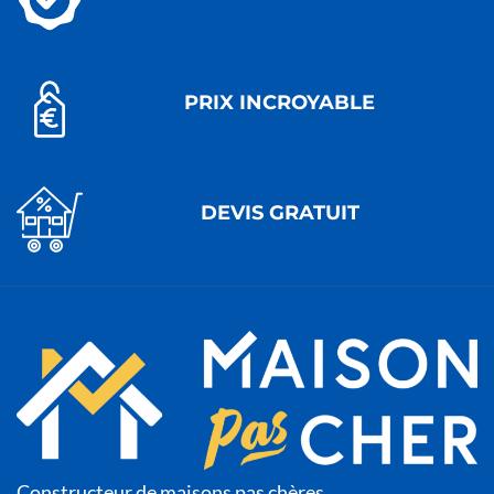
PRIX INCROYABLE
DEVIS GRATUIT
Constructeur de maisons pas chères