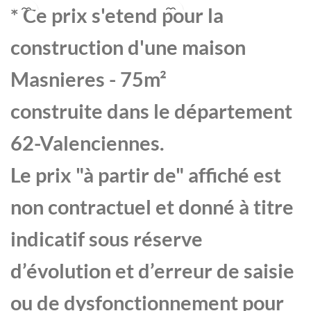
achat ou un budget serré
chambres, pensée pour la
a
* Ce prix s'etend pour la
tout en assurant un
simplicité et la convivialité
c
confort familial appréciable.
avec un excellent
é
construction d'une maison
rapport qualité-prix.
p
Masnieres - 75m²
q
construite dans le département
62-Valenciennes.
Le prix "à partir de" affiché est
non contractuel et donné à titre
indicatif sous réserve
d’évolution et d’erreur de saisie
ou de dysfonctionnement pour