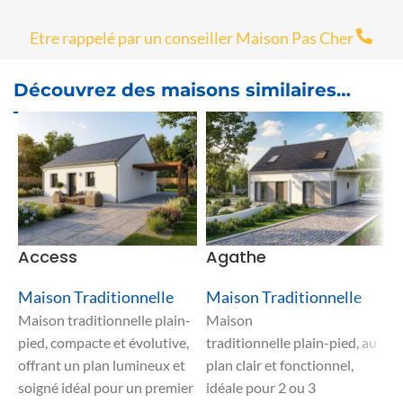
Etre rappelé par un conseiller Maison Pas Cher
Découvrez des maisons similaires…
Access
Agathe
A
Maison Traditionnelle
Maison Traditionnelle
M
Maison traditionnelle plain-
Maison
M
pied, compacte et évolutive,
traditionnelle plain-pied, au
t
offrant un plan lumineux et
plan clair et fonctionnel,
s
soigné idéal pour un premier
idéale pour 2 ou 3
p