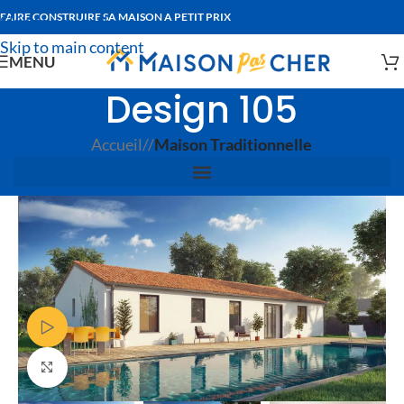
FAIRE CONSTRUIRE SA MAISON A PETIT PRIX
Skip to navigation
Skip to main content
MENU
Design 105
Accueil
/
Maison Traditionnelle
Voir Vidéo
Agrandir