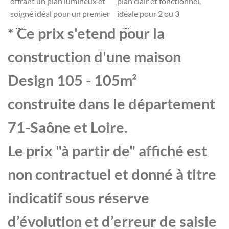
offrant un plan lumineux et
plan clair et fonctionnel,
s
soigné idéal pour un premier
idéale pour 2 ou 3
p
achat ou un budget serré
chambres, pensée pour la
a
* Ce prix s'etend pour la
tout en assurant un
simplicité et la convivialité
c
confort familial appréciable.
avec un excellent
é
construction d'une maison
rapport qualité-prix.
p
Design 105 - 105m²
q
construite dans le département
71-Saône et Loire.
Le prix "à partir de" affiché est
non contractuel et donné à titre
indicatif sous réserve
d’évolution et d’erreur de saisie