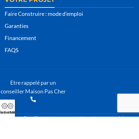
Faire Construire : mode d'emploi
Garanties
Financement
FAQS
Etre rappelé par un
conseiller Maison Pas Cher
is Gratuit
lans et Modèles
Maison Pas Cher, constructeur de maisons pas chères -
Tous Droits réservés GBS 2 -
Mentions Légales