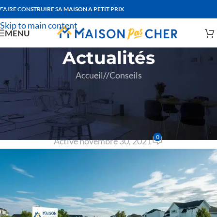
FAIRE CONSTRUIRE SA MAISON A PETIT PRIX
Skip to navigation
Skip to main content
MENU
Actualités
Accueil
/
Conseils
CONSEILS
Pourquoi acheter un terrain en
diffus ?
0
Activé novembre 30, 2021