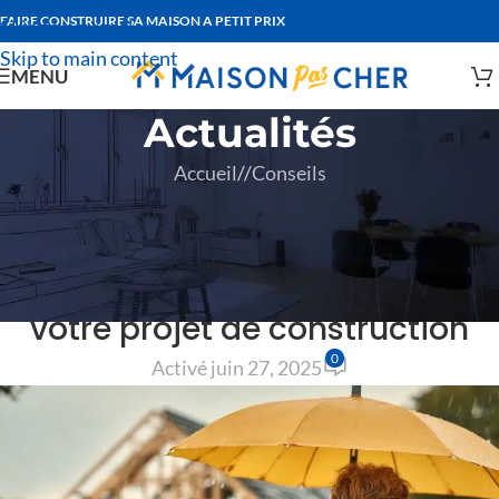
FAIRE CONSTRUIRE SA MAISON A PETIT PRIX
Skip to navigation
Skip to main content
MENU
Actualités
Accueil
/
Conseils
CONSEILS
La garantie de livraison : une
assurance essentielle pour
votre projet de construction
0
Activé juin 27, 2025