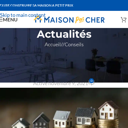
FAIRE CONSTRUIRE SA MAISON A PETIT PRIX
Skip to navigation
Skip to main content
MENU
Actualités
Accueil
/
Conseils
CONSEILS
,
CONSTRUCTEURS
Comment bien bâtir votre
dossier de prêt ?
0
Activé novembre 9, 2021