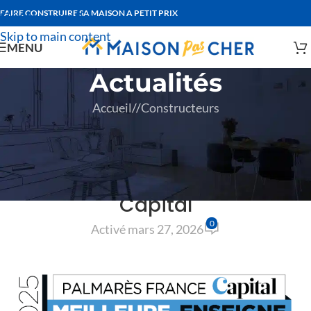
FAIRE CONSTRUIRE SA MAISON A PETIT PRIX
Skip to navigation
Skip to main content
MENU
Actualités
Accueil
/
Constructeurs
CONSTRUCTEURS
Babeau-Seguin nommé «
Meilleure enseigne » 2025 selon
Capital
0
Activé mars 27, 2026