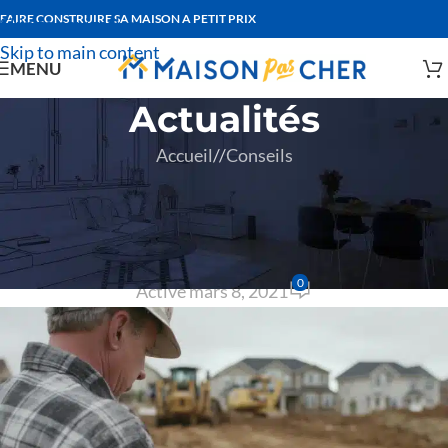
FAIRE CONSTRUIRE SA MAISON A PETIT PRIX
Skip to navigation
Skip to main content
MENU
Actualités
Accueil
/
Conseils
CONSEILS
,
CONSTRUCTEURS
À quoi sert le bornage de
terrain ?
0
Activé mars 8, 2021