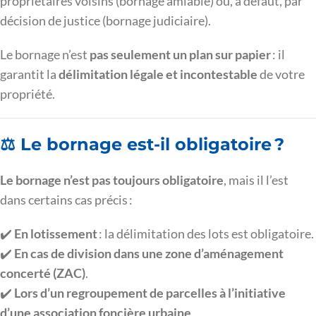
propriétaires voisins (bornage amiable) ou, à défaut, par
décision de justice (bornage judiciaire).
Le bornage n’est
pas seulement un plan sur papier
: il
garantit la
délimitation légale et incontestable
de votre
propriété.
⚖️ Le bornage est-il obligatoire ?
Le bornage n’est pas toujours obligatoire
, mais il l’est
dans certains cas précis :
✔️
En lotissement
: la délimitation des lots est obligatoire.
✔️
En cas de division dans une zone d’aménagement
concerté (ZAC)
.
✔️
Lors d’un regroupement de parcelles à l’initiative
d’une association foncière urbaine
.