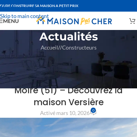
FAIRE CONSTRUIRE SA MAISON A PETIT PRIX
Skip to navigation
Skip to main content
MENU
Actualités
Accueil
/
Constructeurs
CONSTRUCTEURS
14 mars : Journée portes
ouvertes à Saint-Jean-sur-
Moire (51) – Découvrez la
maison Versière
0
Activé mars 10, 2026