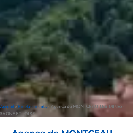
Accueil
»
Emplacements
»
Agence de MONTCEAU-LES-MINES-
SAONE ET LOIRE