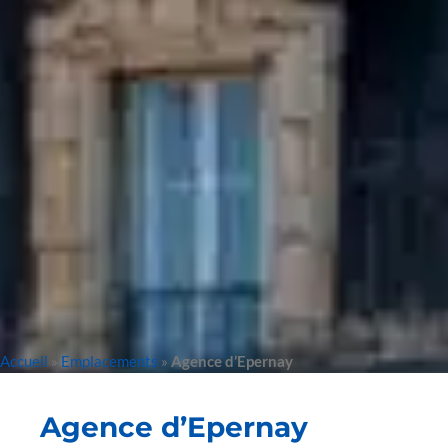
Accueil
»
Emplacements
»
Agence d’Epernay
Agence d’Epernay