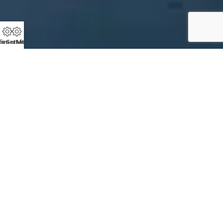
is Gratuit
lans et Modèles
Une agence
à votre service
L'agence de Blois- LOIR ET CHER est là pour vous aider à concrétisr
votre projet de construction d'une maison Focus.
Etre rappelé par cette agence